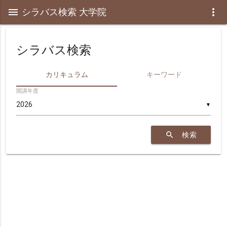
menu
シラバス検索 大学院
more_vert
シラバス検索
カリキュラム
キーワード
開講年度
▼
search
検索